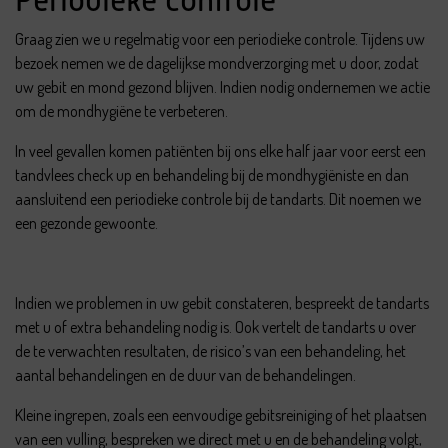
Graag zien we u regelmatig voor een periodieke controle. Tijdens uw
bezoek nemen we de dagelijkse mondverzorging met u door, zodat
uw gebit en mond gezond blijven. Indien nodig ondernemen we actie
om de mondhygiëne te verbeteren.
In veel gevallen komen patiënten bij ons elke half jaar voor eerst een
tandvlees check up en behandeling bij de mondhygiëniste en dan
aansluitend een periodieke controle bij de tandarts. Dit noemen we
een gezonde gewoonte.
Indien we problemen in uw gebit constateren, bespreekt de tandarts
met u of extra behandeling nodig is. Ook vertelt de tandarts u over
de te verwachten resultaten, de risico’s van een behandeling, het
aantal behandelingen en de duur van de behandelingen.
Kleine ingrepen, zoals een eenvoudige gebitsreiniging of het plaatsen
van een vulling, bespreken we direct met u en de behandeling volgt,