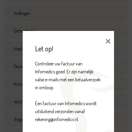
Vullingen
Orthodontie
Let op!
Implantologie
Controleer uw factuur van 
Facings
Infomedics goed. Er zijn namelijk 
valse e-mails met een betaalverzoek 
Kronen, inlay, onlay en bruggen
in omloop.

Wortelkanaalbehandelingen
Een factuur van Infomedics wordt 
uitsluitend verzonden vanaf 
rekening@infomedics.nl.

Angst